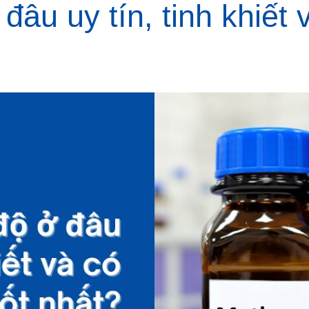
âu uy tín, tinh khiết v