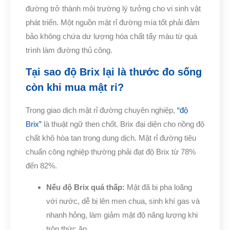
đường trở thành môi trường lý tưởng cho vi sinh vật
phát triển. Một nguồn mật rỉ đường mía​ tốt phải đảm
bảo không chứa dư lượng hóa chất tẩy màu từ quá
trình làm đường thủ công.
Tại sao độ Brix lại là thước đo sống
còn khi mua mật rỉ?
Trong giao dịch mật rỉ đường chuyên nghiệp,
“độ
Brix”
là thuật ngữ then chốt. Brix đại diện cho nồng độ
chất khô hòa tan trong dung dịch. Mật rỉ đường tiêu
chuẩn công nghiệp thường phải đạt độ Brix từ 78%
đến 82%.
Nếu độ Brix quá thấp:
Mật đã bị pha loãng
với nước, dễ bị lên men chua, sinh khí gas và
nhanh hỏng, làm giảm mật độ năng lượng khi
trộn thức ăn.