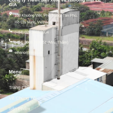
Công ty TNHH Sản xuất và Thương mại LÊ
GIA
108 Khuông Việt, Phú Trung, Tân Phú,
Hồ Chí Minh, Vietnam
(+84) 028 3865 2804
(+84) 0908 769 151 (Mrs. Thắm)
ethanol@legia.vn
Menu
Trang Chủ
Về Chúng Tôi
Sản Phẩm