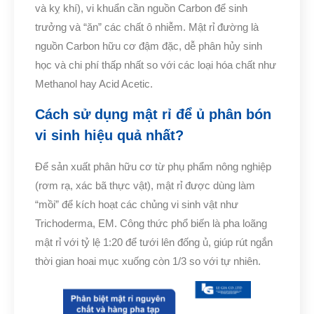
và kỵ khí), vi khuẩn cần nguồn Carbon để sinh
trưởng và “ăn” các chất ô nhiễm. Mật rỉ đường là
nguồn Carbon hữu cơ đậm đặc, dễ phân hủy sinh
học và chi phí thấp nhất so với các loại hóa chất như
Methanol hay Acid Acetic.
Cách sử dụng mật rỉ để ủ phân bón
vi sinh hiệu quả nhất?
Để sản xuất phân hữu cơ từ phụ phẩm nông nghiệp
(rơm rạ, xác bã thực vật), mật rỉ được dùng làm
“mồi” để kích hoạt các chủng vi sinh vật như
Trichoderma, EM. Công thức phổ biến là pha loãng
mật rỉ với tỷ lệ 1:20 để tưới lên đống ủ, giúp rút ngắn
thời gian hoai mục xuống còn 1/3 so với tự nhiên.