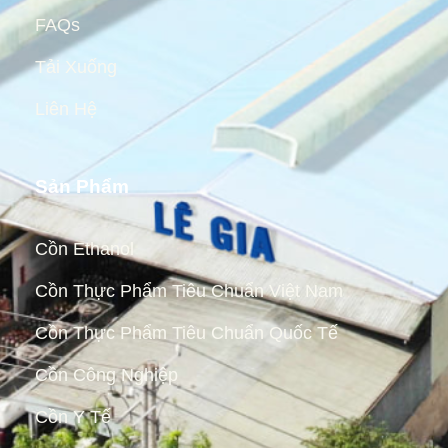
FAQs
Tải Xuống
Liên Hệ
Sản Phẩm
Cồn Ethanol
Cồn Thực Phẩm Tiêu Chuẩn Việt Nam
Cồn Thực Phẩm Tiêu Chuẩn Quốc Tế
Cồn Công Nghiệp
Cồn Y Tế