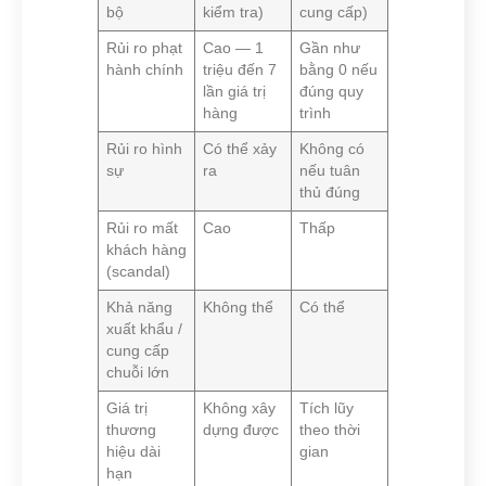
bộ
kiểm tra)
cung cấp)
Rủi ro phạt
Cao — 1
Gần như
hành chính
triệu đến 7
bằng 0 nếu
lần giá trị
đúng quy
hàng
trình
Rủi ro hình
Có thể xảy
Không có
sự
ra
nếu tuân
thủ đúng
Rủi ro mất
Cao
Thấp
khách hàng
(scandal)
Khả năng
Không thể
Có thể
xuất khẩu /
cung cấp
chuỗi lớn
Giá trị
Không xây
Tích lũy
thương
dựng được
theo thời
hiệu dài
gian
hạn