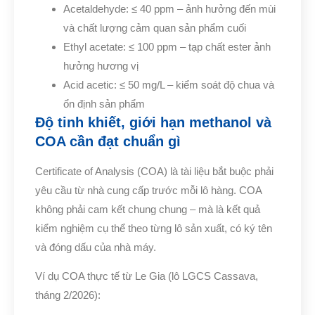
Acetaldehyde: ≤ 40 ppm – ảnh hưởng đến mùi
và chất lượng cảm quan sản phẩm cuối
Ethyl acetate: ≤ 100 ppm – tạp chất ester ảnh
hưởng hương vị
Acid acetic: ≤ 50 mg/L – kiểm soát độ chua và
ổn định sản phẩm
Độ tinh khiết, giới hạn methanol và
COA cần đạt chuẩn gì
Certificate of Analysis (COA) là tài liệu bắt buộc phải
yêu cầu từ nhà cung cấp trước mỗi lô hàng. COA
không phải cam kết chung chung – mà là kết quả
kiểm nghiệm cụ thể theo từng lô sản xuất, có ký tên
và đóng dấu của nhà máy.
Ví dụ COA thực tế từ Le Gia (lô LGCS Cassava,
tháng 2/2026):