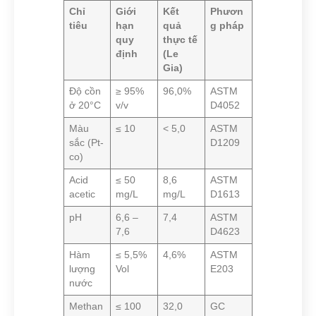
Chỉ
Giới
Kết
Phươn
tiêu
hạn
quả
g pháp
quy
thực tế
định
(Le
Gia)
Độ cồn
≥ 95%
96,0%
ASTM
ở 20°C
v/v
D4052
Màu
≤ 10
< 5,0
ASTM
sắc (Pt-
D1209
co)
Acid
≤ 50
8,6
ASTM
acetic
mg/L
mg/L
D1613
pH
6,6 –
7,4
ASTM
7,6
D4623
Hàm
≤ 5,5%
4,6%
ASTM
lượng
Vol
E203
nước
Methan
≤ 100
32,0
GC