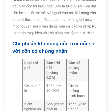
đầu vào cần tối thiểu hóa. Đây là tư duy sai – và đắt
tiền hơn nhiều so với vẻ ngoài của nó. Khi dùng cồn
ethanol thực phẩm đạt chuẩn, bạn không chỉ mua
một nguyên liệu – bạn đang mua sự bảo vệ pháp lý,
uy tín thương hiệu và khả năng mở rộng thị trường.
Chi phí ẩn khi dùng cồn trôi nổi so
với cồn có chứng nhận
Loại chi
Cồn trôi
Cồn có
phí
nổi
chứng
(không
nhận
COA)
Giá mua /
Thấp hơn
Giá thị
lít
10–20%
trường
minh bạch
Kiểm
Cao (cơ sở
Thấp (COA
nghiệm nội
phải tự
từ nhà