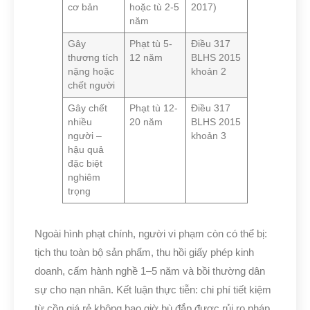
cơ bản
hoặc tù 2-5
2017)
năm
Gây
Phạt tù 5-
Điều 317
thương tích
12 năm
BLHS 2015
nặng hoặc
khoản 2
chết người
Gây chết
Phạt tù 12-
Điều 317
nhiều
20 năm
BLHS 2015
người –
khoản 3
hậu quả
đặc biệt
nghiêm
trọng
Ngoài hình phạt chính, người vi phạm còn có thể bị:
tịch thu toàn bộ sản phẩm, thu hồi giấy phép kinh
doanh, cấm hành nghề 1–5 năm và bồi thường dân
sự cho nạn nhân. Kết luận thực tiễn: chi phí tiết kiệm
từ cồn giá rẻ không bao giờ bù đắp được rủi ro pháp