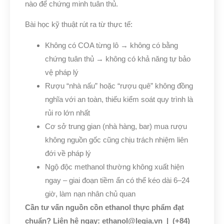
nào để chứng minh tuân thủ.
Bài học kỹ thuật rút ra từ thực tế:
Không có COA từng lô → không có bằng
chứng tuân thủ → không có khả năng tự bảo
vệ pháp lý
Rượu “nhà nấu” hoặc “rượu quê” không đồng
nghĩa với an toàn, thiếu kiểm soát quy trình là
rủi ro lớn nhất
Cơ sở trung gian (nhà hàng, bar) mua rượu
không nguồn gốc cũng chịu trách nhiệm liên
đới về pháp lý
Ngộ độc methanol thường không xuất hiện
ngay – giai đoạn tiềm ẩn có thể kéo dài 6–24
giờ, làm nạn nhân chủ quan
Cần tư vấn nguồn cồn ethanol thực phẩm đạt
chuẩn? Liên hệ ngay: ethanol@legia.vn | (+84)