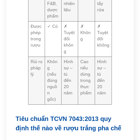
F&B,
nhiên
tẩy
dược
liệu
rửa
phẩm
Được
✓ Có
✗
✗
✗
phép
Tuyệt
Khôn
Tuyệt
trong
đối
g
đối
rượu
khôn
không
g
Rủi ro
Khôn
Hình
Cao
Hình
pháp
g
sự –
nếu
sự –
lý
(nếu
tù
dùng
tù
đúng
đến
trong
đến
nguồ
20
thực
20
n
năm
phẩm
năm
gốc)
Tiêu chuẩn TCVN 7043:2013 quy
định thế nào về rượu trắng pha chế