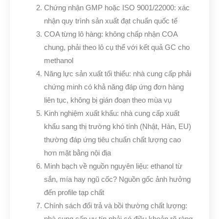
Chứng nhận GMP hoặc ISO 9001/22000: xác
nhận quy trình sản xuất đạt chuẩn quốc tế
COA từng lô hàng: không chấp nhận COA
chung, phải theo lô cụ thể với kết quả GC cho
methanol
Năng lực sản xuất tối thiểu: nhà cung cấp phải
chứng minh có khả năng đáp ứng đơn hàng
liên tục, không bị gián đoạn theo mùa vụ
Kinh nghiệm xuất khẩu: nhà cung cấp xuất
khẩu sang thị trường khó tính (Nhật, Hàn, EU)
thường đáp ứng tiêu chuẩn chất lượng cao
hơn mặt bằng nội địa
Minh bạch về nguồn nguyên liệu: ethanol từ
sắn, mía hay ngũ cốc? Nguồn gốc ảnh hưởng
đến profile tạp chất
Chính sách đổi trả và bồi thường chất lượng:
nhà cung cấp uy tín phải có điều khoản rõ ràng