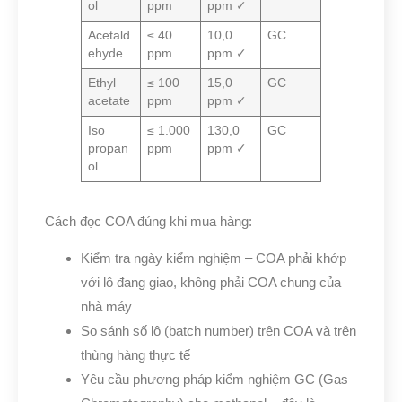
ol
ppm
ppm ✓
Acetald
≤ 40
10,0
GC
ehyde
ppm
ppm ✓
Ethyl
≤ 100
15,0
GC
acetate
ppm
ppm ✓
Iso
≤ 1.000
130,0
GC
propan
ppm
ppm ✓
ol
Cách đọc COA đúng khi mua hàng:
Kiểm tra ngày kiểm nghiệm – COA phải khớp
với lô đang giao, không phải COA chung của
nhà máy
So sánh số lô (batch number) trên COA và trên
thùng hàng thực tế
Yêu cầu phương pháp kiểm nghiệm GC (Gas