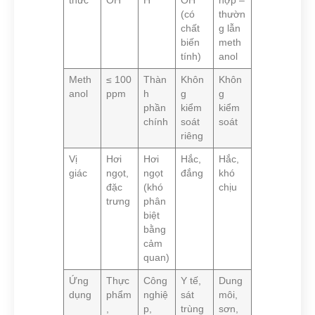
thức
OH
H
OH
hợp –
(có
thườn
chất
g lẫn
biến
meth
tính)
anol
Meth
≤ 100
Thàn
Khôn
Khôn
anol
ppm
h
g
g
phần
kiểm
kiểm
chính
soát
soát
riêng
Vị
Hơi
Hơi
Hắc,
Hắc,
giác
ngọt,
ngọt
đắng
khó
đặc
(khó
chịu
trưng
phân
biệt
bằng
cảm
quan)
Ứng
Thực
Công
Y tế,
Dung
dụng
phẩm
nghiệ
sát
môi,
,
p,
trùng
sơn,