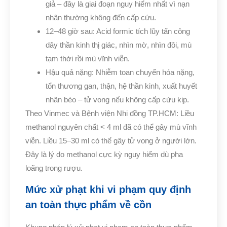
giả – đây là giai đoạn nguy hiểm nhất vì nạn
nhân thường không đến cấp cứu.
12–48 giờ sau: Acid formic tích lũy tấn công
dây thần kinh thị giác, nhìn mờ, nhìn đôi, mù
tạm thời rồi mù vĩnh viễn.
Hậu quả nặng: Nhiễm toan chuyển hóa nặng,
tổn thương gan, thận, hệ thần kinh, xuất huyết
nhân bèo – tử vong nếu không cấp cứu kịp.
Theo Vinmec và Bệnh viện Nhi đồng TP.HCM: Liều
methanol nguyên chất < 4 ml đã có thể gây mù vĩnh
viễn. Liều 15–30 ml có thể gây tử vong ở người lớn.
Đây là lý do methanol cực kỳ nguy hiểm dù pha
loãng trong rượu.
Mức xử phạt khi vi phạm quy định
an toàn thực phẩm về cồn