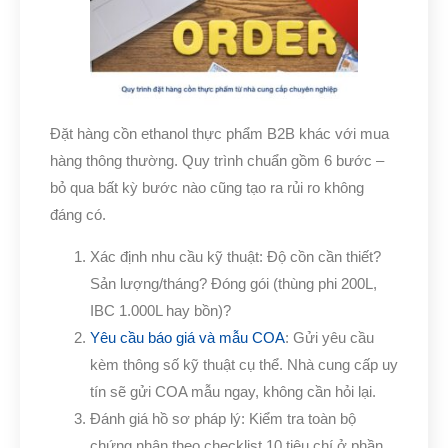
Đặt hàng cồn ethanol thực phẩm B2B khác với mua
hàng thông thường. Quy trình chuẩn gồm 6 bước –
bỏ qua bất kỳ bước nào cũng tạo ra rủi ro không
đáng có.
Xác định nhu cầu kỹ thuật: Độ cồn cần thiết?
Sản lượng/tháng? Đóng gói (thùng phi 200L,
IBC 1.000L hay bồn)?
Yêu cầu báo giá và mẫu COA
: Gửi yêu cầu
kèm thông số kỹ thuật cụ thể. Nhà cung cấp uy
tín sẽ gửi COA mẫu ngay, không cần hỏi lại.
Đánh giá hồ sơ pháp lý: Kiểm tra toàn bộ
chứng nhận theo checklist 10 tiêu chí ở phần