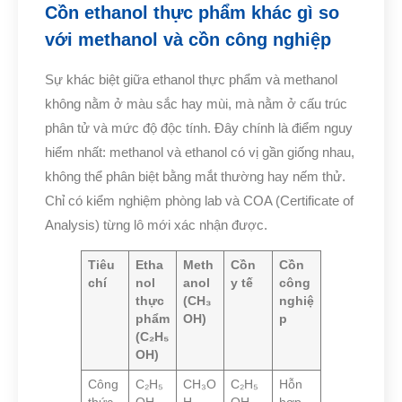
Cồn ethanol thực phẩm khác gì so
với methanol và cồn công nghiệp
Sự khác biệt giữa ethanol thực phẩm và methanol
không nằm ở màu sắc hay mùi, mà nằm ở cấu trúc
phân tử và mức độ độc tính. Đây chính là điểm nguy
hiểm nhất: methanol và ethanol có vị gần giống nhau,
không thể phân biệt bằng mắt thường hay nếm thử.
Chỉ có kiểm nghiệm phòng lab và COA (Certificate of
Analysis) từng lô mới xác nhận được.
Tiêu
Etha
Meth
Cồn
Cồn
chí
nol
anol
y tế
công
thực
(CH₃
nghiệ
phẩm
OH)
p
(C₂H₅
OH)
Công
C₂H₅
CH₃O
C₂H₅
Hỗn