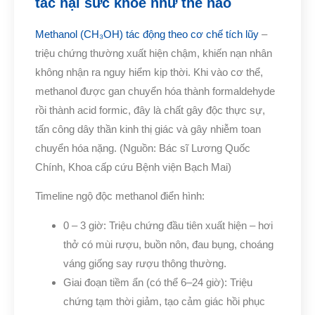
tác hại sức khỏe như thế nào
Methanol (CH₃OH) tác động theo cơ chế tích lũy
–
triệu chứng thường xuất hiện chậm, khiến nạn nhân
không nhận ra nguy hiểm kịp thời. Khi vào cơ thể,
methanol được gan chuyển hóa thành formaldehyde
rồi thành acid formic, đây là chất gây độc thực sự,
tấn công dây thần kinh thị giác và gây nhiễm toan
chuyển hóa nặng. (Nguồn: Bác sĩ Lương Quốc
Chính, Khoa cấp cứu Bệnh viện Bạch Mai)
Timeline ngộ độc methanol điển hình:
0 – 3 giờ: Triệu chứng đầu tiên xuất hiện – hơi
thở có mùi rượu, buồn nôn, đau bụng, choáng
váng giống say rượu thông thường.
Giai đoạn tiềm ẩn (có thể 6–24 giờ): Triệu
chứng tạm thời giảm, tạo cảm giác hồi phục