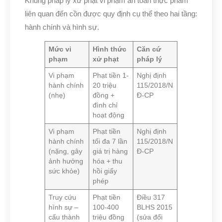
Khung pháp lý xử phạt vi phạm an toàn thực phẩm
liên quan đến cồn được quy định cụ thể theo hai tầng:
hành chính và hình sự.
Mức vi
Hình thức
Căn cứ
phạm
xử phạt
pháp lý
Vi phạm
Phạt tiền 1-
Nghị định
hành chính
20 triệu
115/2018/N
(nhẹ)
đồng +
Đ-CP
đình chỉ
hoạt động
Vi phạm
Phạt tiền
Nghị định
hành chính
tối đa 7 lần
115/2018/N
(nặng, gây
giá trị hàng
Đ-CP
ảnh hưởng
hóa + thu
sức khỏe)
hồi giấy
phép
Truy cứu
Phạt tiền
Điều 317
hình sự –
100-400
BLHS 2015
cấu thành
triệu đồng
(sửa đổi