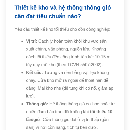
Thiết kế kho và hệ thống thông gió
cần đạt tiêu chuẩn nào?
Yêu cầu thiết kế kho tối thiểu cho cồn công nghiệp:
Vị trí:
Cách ly hoàn toàn khỏi khu vực sản
xuất chính, văn phòng, nguồn lửa. Khoảng
cách tối thiểu đến công trình liền kề: 10-15 m
tùy quy mô kho (theo TCVN 5507:2002).
Kết cấu:
Tường và nền bằng vật liệu không
cháy. Cửa kho mở ra ngoài để thoát nạn dễ
dàng. Mái kho nhẹ (dễ tung khi có nổ, giảm áp
lực).
Thông gió:
Hệ thống thông gió cơ học hoặc tự
nhiên đảm bảo trao đổi không khí
tối thiểu 10
lần/giờ
. Cửa thông gió đặt ở vị trí thấp (gần
sàn) vì hơi cồn nặng, tích tụ bên dưới.