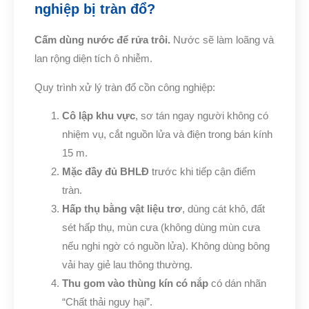
nghiệp bị tràn đổ?
Cấm dùng nước để rửa trôi.
Nước sẽ làm loãng và
lan rộng diện tích ô nhiễm.
Quy trình xử lý tràn đổ cồn công nghiệp:
Cô lập khu vực
, sơ tán ngay người không có
nhiệm vụ, cắt nguồn lửa và điện trong bán kính
15 m.
Mặc đầy đủ BHLĐ
trước khi tiếp cận điểm
tràn.
Hấp thụ bằng vật liệu trơ
, dùng cát khô, đất
sét hấp thụ, mùn cưa (không dùng mùn cưa
nếu nghi ngờ có nguồn lửa). Không dùng bông
vải hay giẻ lau thông thường.
Thu gom vào thùng kín có nắp
có dán nhãn
“Chất thải nguy hại”.