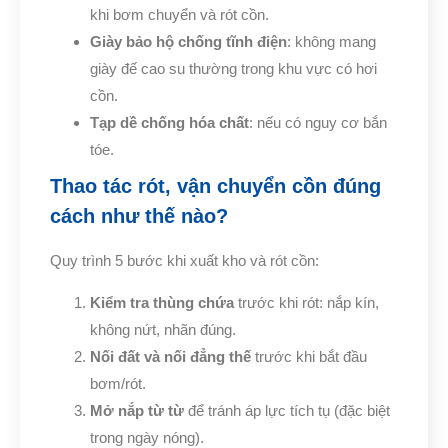
khi bơm chuyển và rót cồn.
Giày bảo hộ chống tĩnh điện
: không mang
giày đế cao su thường trong khu vực có hơi
cồn.
Tạp dề chống hóa chất
: nếu có nguy cơ bắn
tóe.
Thao tác rót, vận chuyển cồn đúng
cách như thế nào?
Quy trình 5 bước khi xuất kho và rót cồn:
Kiểm tra thùng chứa
trước khi rót: nắp kín,
không nứt, nhãn đúng.
Nối đất và nối đẳng thế
trước khi bắt đầu
bơm/rót.
Mở nắp từ từ
để tránh áp lực tích tụ (đặc biệt
trong ngày nóng).