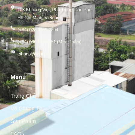
108 Khuông Việt, Phú Trung, Tân Phú,
Hồ Chí Minh, Vietnam
(+84) 028 3865 2804
(+84) 0908 769 151 (Mrs. Thắm)
ethanol@legia.vn
Menu
Trang Chủ
Về Chúng Tôi
Sản Phẩm
FAQs