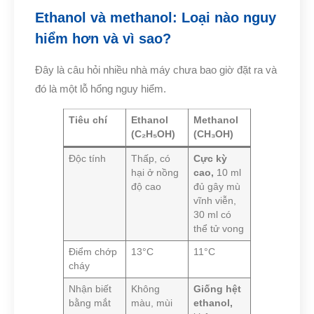
Ethanol và methanol: Loại nào nguy
hiểm hơn và vì sao?
Đây là câu hỏi nhiều nhà máy chưa bao giờ đặt ra và
đó là một lỗ hổng nguy hiểm.
Tiêu chí
Ethanol
Methanol
(C₂H₅OH)
(CH₃OH)
Độc tính
Thấp, có
Cực kỳ
hại ở nồng
cao
,
10 ml
độ cao
đủ gây mù
vĩnh viễn,
30 ml có
thể tử vong
Điểm chớp
13°C
11°C
cháy
Nhận biết
Không
Giống hệt
bằng mắt
màu, mùi
ethanol
,