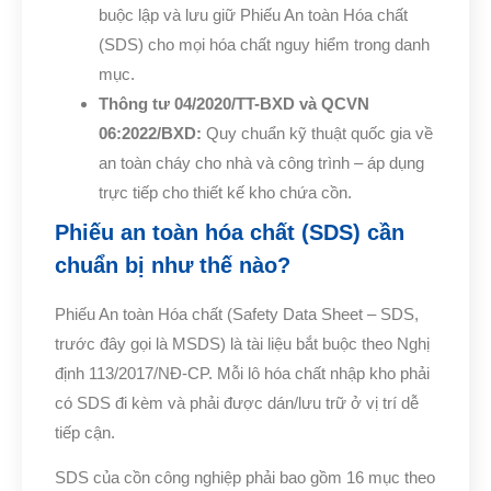
buộc lập và lưu giữ Phiếu An toàn Hóa chất
(SDS) cho mọi hóa chất nguy hiểm trong danh
mục.
Thông tư 04/2020/TT-BXD và QCVN
06:2022/BXD:
Quy chuẩn kỹ thuật quốc gia về
an toàn cháy cho nhà và công trình – áp dụng
trực tiếp cho thiết kế kho chứa cồn.
Phiếu an toàn hóa chất (SDS) cần
chuẩn bị như thế nào?
Phiếu An toàn Hóa chất (Safety Data Sheet – SDS,
trước đây gọi là MSDS) là tài liệu bắt buộc theo Nghị
định 113/2017/NĐ-CP. Mỗi lô hóa chất nhập kho phải
có SDS đi kèm và phải được dán/lưu trữ ở vị trí dễ
tiếp cận.
SDS của cồn công nghiệp phải bao gồm 16 mục theo