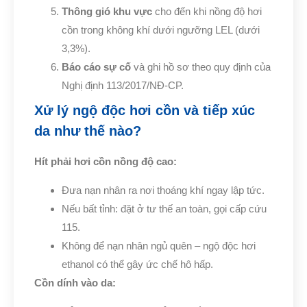
Thông gió khu vực
cho đến khi nồng độ hơi
cồn trong không khí dưới ngưỡng LEL (dưới
3,3%).
Báo cáo sự cố
và ghi hồ sơ theo quy định của
Nghị định 113/2017/NĐ-CP.
Xử lý ngộ độc hơi cồn và tiếp xúc
da như thế nào?
Hít phải hơi cồn nồng độ cao:
Đưa nạn nhân ra nơi thoáng khí ngay lập tức.
Nếu bất tỉnh: đặt ở tư thế an toàn, gọi cấp cứu
115.
Không để nạn nhân ngủ quên – ngộ độc hơi
ethanol có thể gây ức chế hô hấp.
Cồn dính vào da: