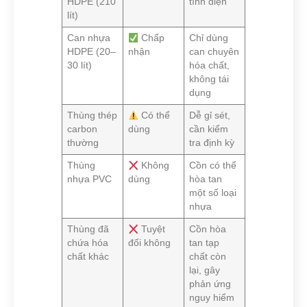
HDPE (210
tĩnh điện
lít)
Can nhựa
Chấp
Chỉ dùng
HDPE (20–
nhận
can chuyên
30 lít)
hóa chất,
không tái
dụng
Thùng thép
Có thể
Dễ gỉ sét,
carbon
dùng
cần kiểm
thường
tra định kỳ
Thùng
Không
Cồn có thể
nhựa PVC
dùng
hòa tan
một số loại
nhựa
Thùng đã
Tuyệt
Cồn hòa
chứa hóa
đối không
tan tạp
chất khác
chất còn
lại, gây
phản ứng
nguy hiểm