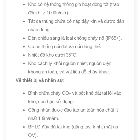
Kho có hệ thống thông gió hoạt động tốt (trao
đổi khí ≥ 10 lần/giờ).
Tất cả thùng chứa có nắp đậy kín và được dán
nhãn đúng.
Đèn chiếu sáng là loại chống cháy nổ (IP65+).
Có hệ thống nối đất và nối đẳng thế.
Nhiệt độ kho dưới 35°C.
Kho cách ly khỏi nguồn nhiệt, nguồn điện
không an toàn, và vật liệu dễ cháy khác.
Về thiết bị và nhân sự:
Bình chữa cháy CO₂ và bột khô đặt tại lối vào
kho, còn hạn sử dụng.
Công nhân được đào tạo an toàn hóa chất ít
nhất 1 lần/năm.
BHLĐ đầy đủ tại kho (găng tay, kính, mặt nạ
OV).