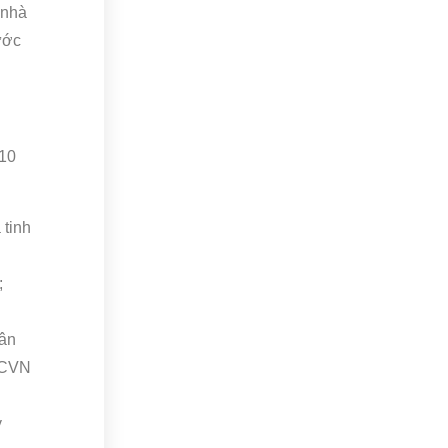
 nhà
ước
010
 tinh
;
hân
 QCVN
y