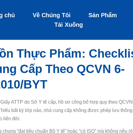
g chủ
Về Chúng Tôi
Sản Phẩm
Tải Xuống
n Thực Phẩm: Checkli
ung Cấp Theo QCVN 6-
2010/BYT
 Giấy ATTP do Sở Y tế cấp, hồ sơ công bố hợp quy theo QCVN
 Thiếu bất kỳ lớp nào, nhà cung cấp không được phép lưu thông
 liên đới.
 chung “đạt tiêu chuẩn Bộ Y tế” hoặc “có ISO” mà không nêu rõ