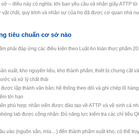
ở – điều này có nghĩa: khi bạn yêu cầu và nhận giấy ATTP từ
ở vật chất, quy trình và nhân sự của họ đã được cơ quan nhà n
ng tiêu chuẩn cơ sở nào
ẩm phải đáp ứng các điều kiện theo Luật An toàn thực phẩm 2
sản xuất, kho nguyên liệu, kho thành phẩm; thiết bị chưng cất và
nước và xử lý chất thải
t được lập thành văn bản; hệ thống theo dõi và ghi chép lô hàng
iểm tới hạn
môn phù hợp; nhân viên được đào tạo về ATTP và vệ sinh cá n
hòng lab được công nhận: Đủ năng lực kiểm tra các chỉ tiêu
đầu vào (nguồn sắn, mía…) đến thành phẩm xuất kho, có thể tru