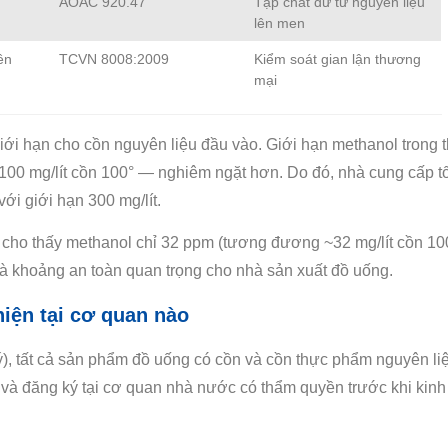
AOAC 920.47
Tạp chất dư từ nguyên liệu
lên men
ên
TCVN 8008:2009
Kiểm soát gian lận thương
mại
giới hạn cho cồn nguyên liệu đầu vào. Giới hạn methanol trong 
00 mg/lít cồn 100° — nghiêm ngặt hơn. Do đó, nhà cung cấp tố
ới giới hạn 300 mg/lít.
cho thấy methanol chỉ 32 ppm (tương đương ~32 mg/lít cồn 100
là khoảng an toàn quan trọng cho nhà sản xuất đồ uống.
iện tại cơ quan nào
, tất cả sản phẩm đồ uống có cồn và cồn thực phẩm nguyên li
 và đăng ký tại cơ quan nhà nước có thẩm quyền trước khi kinh