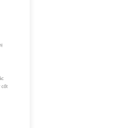
hị
ác
 cốt