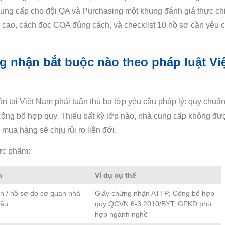
 cung cấp cho đội QA và Purchasing một khung đánh giá thực ch
cao, cách đọc COA đúng cách, và checklist 10 hồ sơ cần yêu 
nhận bắt buộc nào theo pháp luật Vi
 tại Việt Nam phải tuân thủ ba lớp yêu cầu pháp lý: quy chuẩn
c công bố hợp quy. Thiếu bất kỳ lớp nào, nhà cung cấp không đư
ua hàng sẽ chịu rủi ro liên đới.
ực phẩm:
a
Ví dụ cụ thể
 / hồ sơ do cơ quan nhà
Giấy chứng nhận ATTP; Công bố hợp
cầu
quy QCVN 6-3:2010/BYT; GPKD phù
hợp ngành nghề