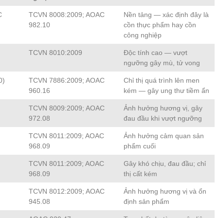
C
TCVN 8008:2009; AOAC
Nền tảng — xác định đây là
982.10
cồn thực phẩm hay cồn
công nghiệp
°
TCVN 8010:2009
Độc tính cao — vượt
ngưỡng gây mù, tử vong
0)
TCVN 7886:2009; AOAC
Chỉ thị quá trình lên men
960.16
kém — gây ung thư tiềm ẩn
TCVN 8009:2009; AOAC
Ảnh hưởng hương vị, gây
972.08
đau đầu khi vượt ngưỡng
°
TCVN 8011:2009; AOAC
Ảnh hưởng cảm quan sản
968.09
phẩm cuối
°
TCVN 8011:2009; AOAC
Gây khó chịu, đau đầu; chỉ
968.09
thị cất kém
TCVN 8012:2009; AOAC
Ảnh hưởng hương vị và ổn
945.08
định sản phẩm