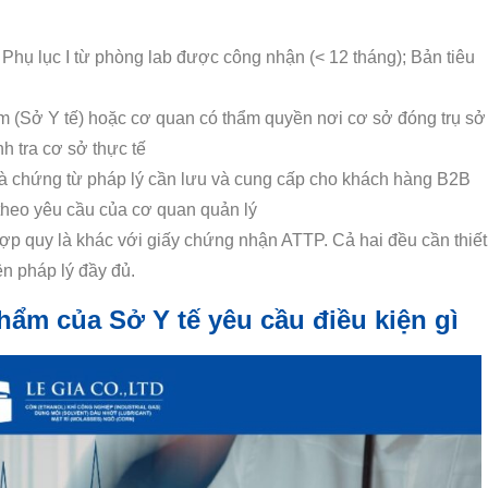
 Phụ lục I từ phòng lab được công nhận (< 12 tháng); Bản tiêu
ẩm (Sở Y tế) hoặc cơ quan có thẩm quyền nơi cơ sở đóng trụ sở
h tra cơ sở thực tế
là chứng từ pháp lý cần lưu và cung cấp cho khách hàng B2B
 theo yêu cầu của cơ quan quản lý
 quy là khác với giấy chứng nhận ATTP. Cả hai đều cần thiết
ện pháp lý đầy đủ.
ẩm của Sở Y tế yêu cầu điều kiện gì