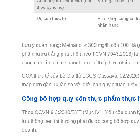
Chất bay hơi chứa nitơ (tính
≤ 1 mg/lít cồn 100°
theo pyridine)
Độ cồn thực tế
Phải khớp công bố tr
nhãn hàng
Lưu ý quan trọng: Methanol ≤ 300 mg/lít cồn 100° là 
phẩm rượu trắng pha chế (theo TCVN 7043:2013) là 1
cung cấp cồn có methanol thực tế thấp hơn nhiều so v
COA thực tế của Lê Gia (lô LGCS Cassava, 02/2026) 
thấp hơn gần 10 lần so với giới hạn quy chuẩn. Đây 
Công bố hợp quy cồn thực phẩm thực h
Theo QCVN 6-3:2010/BYT (Mục IV – Yêu cầu quản lý)
lưu thông trên thị trường phải được công bố hợp quy
doanh.