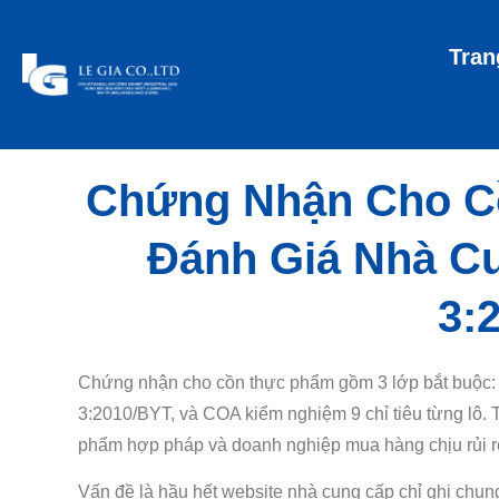
Tran
Chứng Nhận Cho Cồ
Đánh Giá Nhà C
3:
Chứng nhận cho cồn thực phẩm gồm 3 lớp bắt buộc:
3:2010/BYT, và COA kiểm nghiệm 9 chỉ tiêu từng lô.
phẩm hợp pháp và doanh nghiệp mua hàng chịu rủi ro
Vấn đề là hầu hết website nhà cung cấp chỉ ghi chung