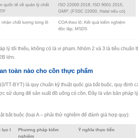
 quốc tế về quản lý chất
ISO 22000:2018; ISO 9001:2015;
TTP
GMP; (FSSC 22000, Halal nếu có)
c nhận chất lượng từng lô
COA theo lô; Kết quả kiểm nghiệm
độc lập; MSDS
 lý tối thiểu, không có là vi phạm. Nhóm 2 và 3 là tiêu chuẩn t
2B lớn.
 an toàn nào cho cồn thực phẩm
TT-BYT) là quy chuẩn kỹ thuật quốc gia bắt buộc, quy định c
ợc sử dụng để sản xuất đồ uống có cồn. Đây là văn bản pháp lý
uật bắt buộc (loại A – phải thử nghiệm để đánh giá hợp quy):
 lục I
Phương pháp kiểm
Ý nghĩa thực tiễn
nghiệm