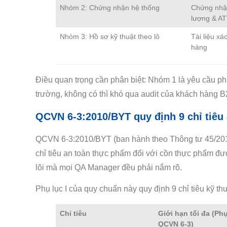
Nhóm 2: Chứng nhận hệ thống
Chứng nhận
lượng & A
Nhóm 3: Hồ sơ kỹ thuật theo lô
Tài liệu xá
hàng
Điều quan trọng cần phân biệt: Nhóm 1 là yêu cầu pháp
trường, không có thì khó qua audit của khách hàng B
QCVN 6-3:2010/BYT quy định 9 chỉ tiêu
QCVN 6-3:2010/BYT (ban hành theo Thông tư 45/2010/
chỉ tiêu an toàn thực phẩm đối với cồn thực phẩm đư
lõi mà mọi QA Manager đều phải nắm rõ.
Phụ lục I của quy chuẩn này quy định 9 chỉ tiêu kỹ th
Chỉ tiêu
Giới hạn tối đa (Phụ
QCVN 6-3)