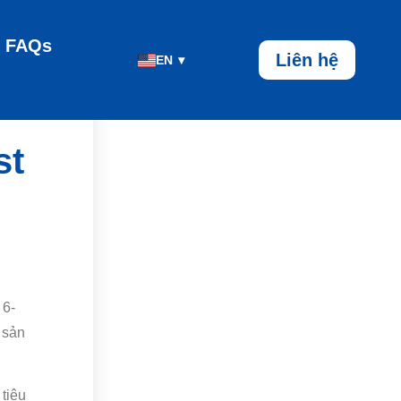
FAQs
Liên hệ
EN
▾
st
 6-
 sản
 tiêu